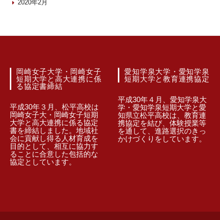
2020年2月
岡崎女子大学・岡崎女子
愛知学泉大学・愛知学泉
短期大学と高大連携に係
短期大学と教育連携協定
る協定書締結
平成30年４月、愛知学泉大
平成30年３月、松平高校は
学・愛知学泉短期大学と愛
岡崎女子大・岡崎女子短期
知県立松平高校は、教育連
大学と高大連携に係る協定
携協定を結び、体験授業等
書を締結しました。地域社
を通して、進路選択のきっ
会に貢献し得る人材育成を
かけづくりをしています。
目的として、相互に協力す
ることに合意した包括的な
協定としています。