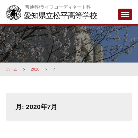
Skip
普通科/ライフコーディネート科
to
愛知県立松平高等学校
MENU
content
ホーム
2020
7
月:
2020年7月