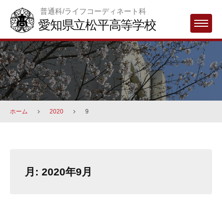
Skip
普通科/ライフコーディネート科
to
愛知県立松平高等学校
MENU
content
ホーム
2020
9
月:
2020年9月