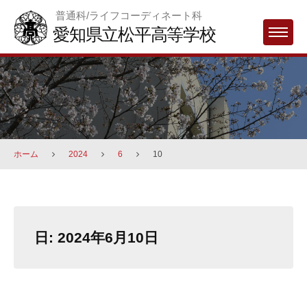
Skip
普通科/ライフコーディネート科
to
愛知県立松平高等学校
MENU
content
ホーム
2024
6
10
日:
2024年6月10日