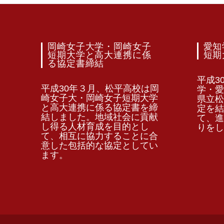
岡崎女子大学・岡崎女子
愛知
短期大学と高大連携に係
短期
る協定書締結
平成3
平成30年３月、松平高校は岡
学・愛
崎女子大・岡崎女子短期大学
県立松
と高大連携に係る協定書を締
定を結
結しました。地域社会に貢献
て、進
し得る人材育成を目的とし
りをし
て、相互に協力することに合
意した包括的な協定としてい
ます。