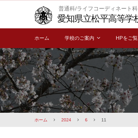
Skip
普通科/ライフコーディネート科
to
愛知県立松平高等学
content
ホーム
学校のご案内
HPをご
ホーム
2024
6
11