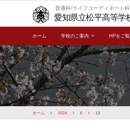
Skip
普通科/ライフコーディネート科
to
愛知県立松平高等学
content
ホーム
学校のご案内
HPをご
ホーム
2024
6
13