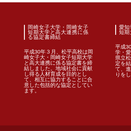
岡崎女子大学・岡崎女子
愛知
短期大学と高大連携に係
短期
る協定書締結
平成3
平成30年３月、松平高校は岡
学・愛
崎女子大・岡崎女子短期大学
県立松
と高大連携に係る協定書を締
定を結
結しました。地域社会に貢献
て、進
し得る人材育成を目的とし
りをし
て、相互に協力することに合
意した包括的な協定としてい
ます。