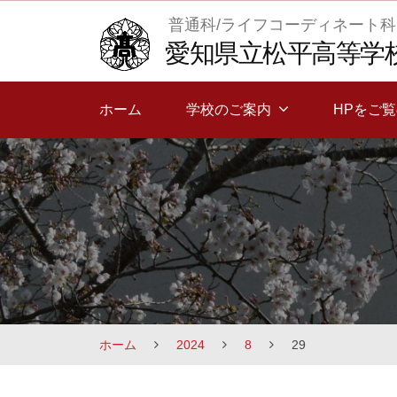
Skip
普通科/ライフコーディネート科
to
愛知県立松平高等学
content
ホーム
学校のご案内
HPをご
ホーム
2024
8
29