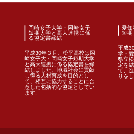
岡崎女子大学・岡崎女子
愛知
短期大学と高大連携に係
短期
る協定書締結
平成3
平成30年３月、松平高校は岡
学・愛
崎女子大・岡崎女子短期大学
県立松
と高大連携に係る協定書を締
定を結
結しました。地域社会に貢献
て、進
し得る人材育成を目的とし
りをし
て、相互に協力することに合
意した包括的な協定としてい
ます。