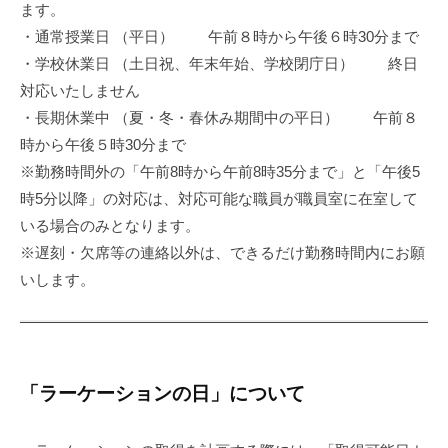
護
ます。
者
・通常授業日 （平日） 午前８時から午後６時30分まで
の
・学校休業日 （土日祝、年末年始、学校閉庁日） 終日
皆
対応いたしません
さ
・長期休業中 （夏・冬・春休み期間中の平日） 午前８
ま
時から午後５時30分まで
へ
※勤務時間外の「午前8時から午前8時35分まで」と「午後5
2026
時5分以降」の対応は、対応可能な職員が職員室に在室して
年
いる場合のみとなります。
4
※遅刻・欠席等の連絡以外は、できるだけ勤務時間内にお願
月
いします。
7
日
「ラーケーションの日」について