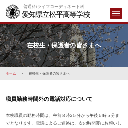
Skip
普通科/ライフコーディネート科
to
愛知県立松平高等学校
MENU
content
在校生・保護者の皆さまへ
ホーム
在校生・保護者の皆さまへ
在
職員勤務時間外の電話対応について
校
生・
本校職員の勤務時間は、午前８時3５分から午後５時５分ま
保
でとなります。電話によるご連絡は、次の時間帯にお願いし